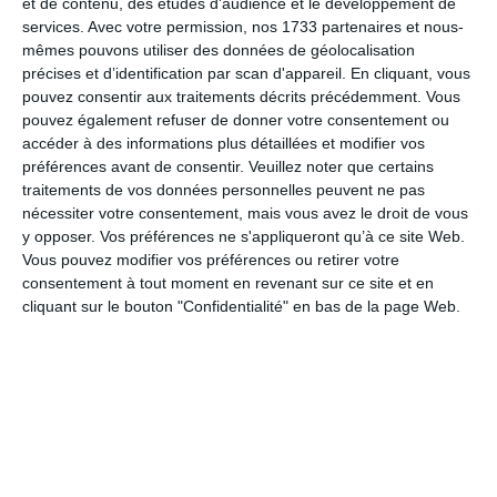
et de contenu, des études d'audience et le développement de
AVIS DE CONCOURS ET PUBLICATIONS
services.
Avec votre permission, nos 1733 partenaires et nous-
mêmes pouvons utiliser des données de géolocalisation
ESPACE CANDIDAT
précises et d’identification par scan d'appareil. En cliquant, vous
pouvez consentir aux traitements décrits précédemment. Vous
pouvez également refuser de donner votre consentement ou
CONSULTATION DES LISTES D’APTITUDE
accéder à des informations plus détaillées et modifier vos
RECENSEMENT DES CONCOURS ET EXAMENS
préférences avant de consentir.
Veuillez noter que certains
PROFESSIONNELS
traitements de vos données personnelles peuvent ne pas
nécessiter votre consentement, mais vous avez le droit de vous
y opposer. Vos préférences ne s'appliqueront qu’à ce site Web.
ARRÊTÉS ET AVIS D’OUVERTURE DES AUTRES CDG
Vous pouvez modifier vos préférences ou retirer votre
consentement à tout moment en revenant sur ce site et en
cliquant sur le bouton "Confidentialité" en bas de la page Web.
Le CDG de l’Indre
“
est un partenaire des collectivités
locales pour la gestion des carrières de leurs fonctionnaires.
A ce titre, il organise des concours pour les catégories A, B et
C.
Retrouvez dans cette rubrique la présentation des concours,
les calendriers, l’espace candidat…
”