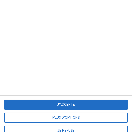
En 1
CLIC
VOS INTERLOCUTEURS
COTISATIONS AU CDG
LES FICHES CARRIÈRES
MODÈLES DE CONTRATS ET D’ACTES – MISE À JOUR EN
COURS DE RÉALISATION
MODÈLES D’ACTES
CALENDRIER DES CONCOURS
J'ACCEPTE
COORDONNÉES ET PLAN D’ACCÈS
PLUS D'OPTIONS
JE REFUSE