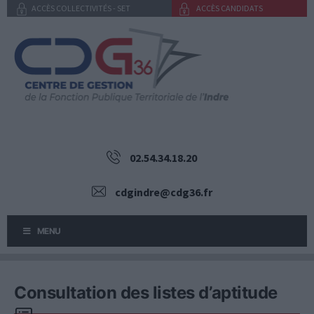
Aller
ACCÈS COLLECTIVITÉS - SET
ACCÈS CANDIDATS
au
contenu
02.54.34.18.20
cdgindre@cdg36.fr
MENU
Consultation des listes d’aptitude