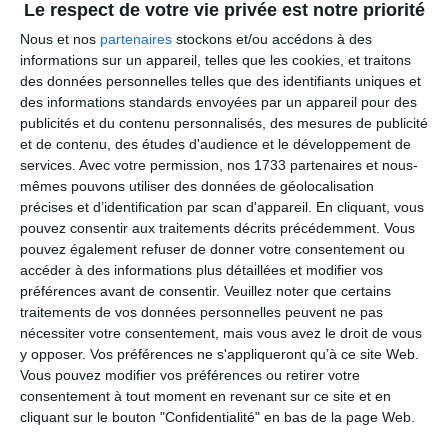
Le respect de votre vie privée est notre priorité
Mai 2025
Avril 2025
Nous et nos
partenaires
stockons et/ou accédons à des
Mars 2025
informations sur un appareil, telles que les cookies, et traitons
des données personnelles telles que des identifiants uniques et
Février 2025
des informations standards envoyées par un appareil pour des
Janvier 2025
publicités et du contenu personnalisés, des mesures de publicité
et de contenu, des études d'audience et le développement de
services.
Avec votre permission, nos 1733 partenaires et nous-
mêmes pouvons utiliser des données de géolocalisation
précises et d’identification par scan d'appareil. En cliquant, vous
pouvez consentir aux traitements décrits précédemment. Vous
Documentation et Outils
pouvez également refuser de donner votre consentement ou
accéder à des informations plus détaillées et modifier vos
LES MENSUELS
préférences avant de consentir.
Veuillez noter que certains
traitements de vos données personnelles peuvent ne pas
LES RENDEZ-VOUS RH ET RENCONTRES
nécessiter votre consentement, mais vous avez le droit de vous
TERRITORIALES
y opposer. Vos préférences ne s'appliqueront qu’à ce site Web.
Vous pouvez modifier vos préférences ou retirer votre
LES NOTES D’INFORMATION
consentement à tout moment en revenant sur ce site et en
cliquant sur le bouton "Confidentialité" en bas de la page Web.
MODÈLES DE CONTRATS ET D’ACTES