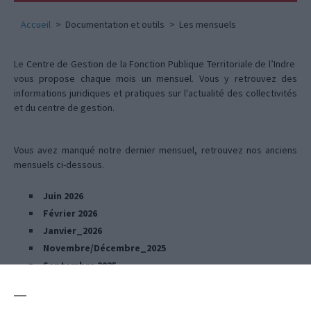
Accueil
Documentation et outils
Les mensuels
Le Centre de Gestion de la Fonction Publique Territoriale de l’Indre
vous propose chaque mois un mensuel. Vous y retrouvez des
informations juridiques et pratiques sur l'actualité des collectivités
et du centre de gestion.
Vous avez manqué notre dernier mensuel, retrouvez nos anciens
mensuels ci-dessous.
Juin 2026
Février 2026
Janvier_2026
Novembre/Décembre_2025
Septembre 2025
Été 2025
Juin 2025