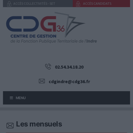
Aller
ACCÈS COLLECTIVITÉS - SET
ACCÈS CANDIDATS
au
contenu
02.54.34.18.20
cdgindre@cdg36.fr
MENU
Les mensuels