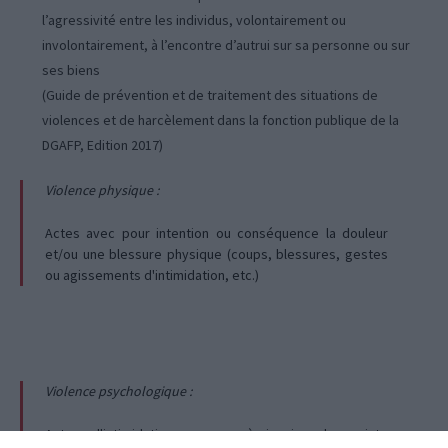
l’agressivité entre les individus, volontairement ou
involontairement, à l’encontre d’autrui sur sa personne ou sur
ses biens
(Guide de prévention et de traitement des situations de
violences et de harcèlement dans la fonction publique de la
DGAFP, Edition 2017)
Violence physique :
Actes avec pour intention ou conséquence la douleur
et/ou une blessure physique (coups, blessures, gestes
ou agissements d'intimidation, etc.)
Violence psychologique :
Actes d'intimidation propres à inspirer la crainte