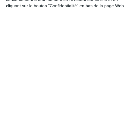
du 27 mai 2008, ainsi que par les articles 225-1 et suivants
cliquant sur le bouton "Confidentialité" en bas de la page Web.
du code pénal
Harcèlement moral :
« Agissements répétés ayant pour objet ou pour effet une
dégradation des conditions de travail susceptible de porter
atteinte à ses droits et à sa dignité, d’altérer sa santé physique
ou mentale ou de compromettre son avenir professionnel »
(Code pénal, art. L 222-33)