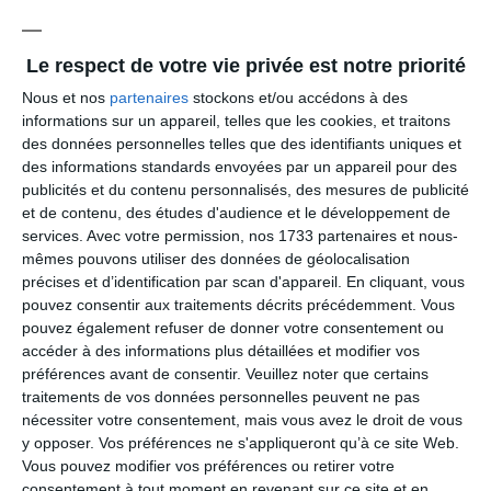
(isolement ou internement, rétention d'informations,
menaces, injures, diffamation, outrages, etc.)
Le respect de votre vie privée est notre priorité
Nous et nos
partenaires
stockons et/ou accédons à des
Actes de discrimination :
informations sur un appareil, telles que les cookies, et traitons
des données personnelles telles que des identifiants uniques et
Résultent des traitements inégaux et défavorables
des informations standards envoyées par un appareil pour des
appliqués à certaines personnes en raison de certains traits
publicités et du contenu personnalisés, des mesures de publicité
et de contenu, des études d'audience et le développement de
réels ou supposés liés à leur origine, leur nom, leur sexe, leur
services.
Avec votre permission, nos 1733 partenaires et nous-
apparence physique ou de leur appartenance à un mouvement
mêmes pouvons utiliser des données de géolocalisation
philosophique, syndical ou politique
précises et d’identification par scan d'appareil. En cliquant, vous
25 critères sanctionnés par la loi (âge, sexe, origine,
pouvez consentir aux traitements décrits précédemment. Vous
grossesse, handicap, orientation sexuelle, opinions politiques,
pouvez également refuser de donner votre consentement ou
etc.)
accéder à des informations plus détaillées et modifier vos
préférences avant de consentir.
Veuillez noter que certains
traitements de vos données personnelles peuvent ne pas
Dans la fonction publique, la discrimination est prohibée
nécessiter votre consentement, mais vous avez le droit de vous
par les articles L.131-1 et suivants du code général de la
y opposer. Vos préférences ne s'appliqueront qu’à ce site Web.
fonction publique. Un cadre général du droit de la non-
Vous pouvez modifier vos préférences ou retirer votre
discrimination est également prévu par la loi n° 2008-496
consentement à tout moment en revenant sur ce site et en