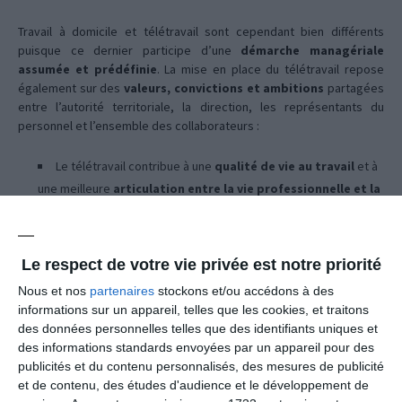
Travail à domicile et télétravail sont cependant bien différents
puisque ce dernier participe d’une
démarche managériale
assumée et prédéfinie
. La mise en place du télétravail repose
également sur des
valeurs, convictions et ambitions
partagées
entre l’autorité territoriale, la direction, les représentants du
personnel et l’ensemble des collaborateurs :
Le télétravail contribue à une
qualité de vie au travail
et à
une meilleure
articulation entre la vie professionnelle et la
vie privée
Il participe d'une
démarche de développement durable
:
limitation des déplacements, des risques d'accident de trajet,
Le respect de votre vie privée est notre priorité
réduction des gaz à effets de serre, etc.
Nous et nos
partenaires
stockons et/ou accédons à des
Ce mode de fonctionnement répond aux
aspirations
des
informations sur un appareil, telles que les cookies, et traitons
agents et participe à l’
attractivité et à la fidélisation des
des données personnelles telles que des identifiants uniques et
équipes
au sein de la structure
des informations standards envoyées par un appareil pour des
publicités et du contenu personnalisés, des mesures de publicité
Enfin, le télétravail implique
confiance et
et de contenu, des études d'audience et le développement de
responsabilisation
de l’ensemble du collectif de travail.