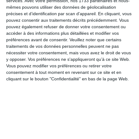
services.
Avec votre permission, nos 1733 partenaires et nous-
mêmes pouvons utiliser des données de géolocalisation
précises et d’identification par scan d'appareil. En cliquant, vous
Dans ce cadre, le Comité d’Hygiène et Sécurité des Conditions de
pouvez consentir aux traitements décrits précédemment. Vous
Travail a souhaité la constitution d’un groupe de travail qui propose
pouvez également refuser de donner votre consentement ou
des
outils à destination des collectivités et établissements
accéder à des informations plus détaillées et modifier vos
qui souhaitent s’engager dans la mise en œuvre du télétravail. La
préférences avant de consentir.
Veuillez noter que certains
démarche de concertation et de co-construction mise en œuvre a
traitements de vos données personnelles peuvent ne pas
abouti à la
rédaction d'un guide
et d'annexes
qui y sont liées.
nécessiter votre consentement, mais vous avez le droit de vous
y opposer. Vos préférences ne s'appliqueront qu’à ce site Web.
La formalisation du télétravail au sein de ce guide s’inscrit dans la
Vous pouvez modifier vos préférences ou retirer votre
droite ligne des récentes évolutions du cadre législatif et
consentement à tout moment en revenant sur ce site et en
réglementaire en la matière.
cliquant sur le bouton "Confidentialité" en bas de la page Web.
Vous trouverez ci-dessous, le guide dans sa version
complète ainsi que les annexes qui y sont liées (en
format Word, modifiable) :
Guide du télétravail _CDG36_2021
Annexe 1 : Procédure de déploiement du télétravail
Annexe 2 : Modèle de charte (collectivité)