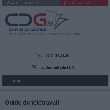
Aller
ACCÈS COLLECTIVITÉS - SET
ACCÈS CANDIDATS
au
contenu
02.54.34.18.20
cdgindre@cdg36.fr
MENU
Guide du télétravail