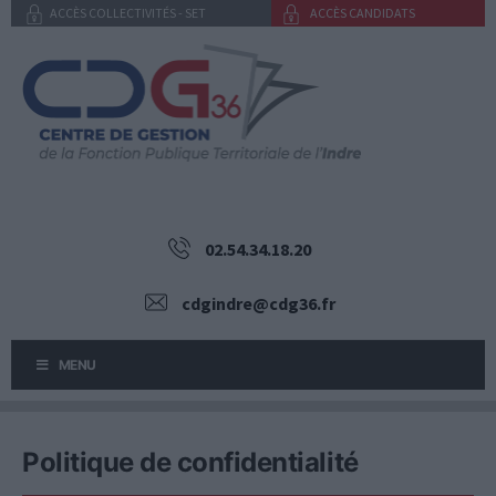
Aller
ACCÈS COLLECTIVITÉS - SET
ACCÈS CANDIDATS
au
contenu
02.54.34.18.20
cdgindre@cdg36.fr
MENU
Politique de confidentialité