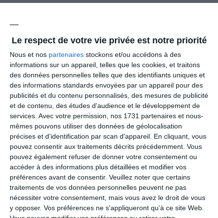
Cookies
Le respect de votre vie privée est notre priorité
Nous et nos
partenaires
stockons et/ou accédons à des
Durée de conservation des cookies
informations sur un appareil, telles que les cookies, et traitons
Conformément aux recommandations de la CNIL, la durée maximale
des données personnelles telles que des identifiants uniques et
de conservation des cookies est de 13 mois au maximum après leur
des informations standards envoyées par un appareil pour des
premier dépôt dans le terminal de l’Utilisateur, tout comme la durée
publicités et du contenu personnalisés, des mesures de publicité
de la validité du consentement de l’Utilisateur à l’utilisation de ces
et de contenu, des études d'audience et le développement de
cookies. La durée de vie des cookies n’est pas prolongée à chaque
services.
Avec votre permission, nos 1731 partenaires et nous-
visite. Le consentement de l’Utilisateur devra donc être renouvelé à
mêmes pouvons utiliser des données de géolocalisation
l’issue de ce délai.
précises et d’identification par scan d'appareil. En cliquant, vous
Finalité cookies
pouvez consentir aux traitements décrits précédemment. Vous
Les cookies peuvent être utilisés pour des fins statistiques
pouvez également refuser de donner votre consentement ou
notamment pour optimiser les services rendus à l’Utilisateur, à
accéder à des informations plus détaillées et modifier vos
partir du traitement des informations concernant la fréquence
préférences avant de consentir.
Veuillez noter que certains
d’accès, la personnalisation des pages ainsi que les opérations
traitements de vos données personnelles peuvent ne pas
réalisées et les informations consultées.
nécessiter votre consentement, mais vous avez le droit de vous
Vous êtes informé que l’Éditeur est susceptible de déposer des
y opposer. Vos préférences ne s'appliqueront qu’à ce site Web.
cookies sur votre terminal. Le cookie enregistre des informations