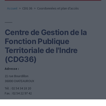
Accueil
CDG 36
Coordonnées et plan d’accès
Centre de Gestion de la
Fonction Publique
Territoriale de l'Indre
(CDG36)
Adresse :
21 rue Bourdillon
36000 CHATEAUROUX
Tél. : 02 54 34 18 20
Fax. : 02 54 22 97 42
Courriel :
cdgindre@cdg36.fr