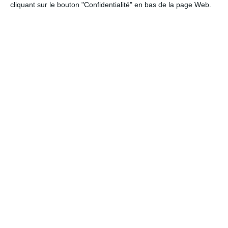
cliquant sur le bouton "Confidentialité" en bas de la page Web.
CDG 36
PRÉSENTATION
LE CONSEIL D’ADMINISTRATION
COTISATIONS AU CDG
VOS INTERLOCUTEURS
COORDONNÉES ET PLAN D’ACCÈS
ÉLECTIONS DU CONSEIL D’ADMINISTRATION
Le CDG de l’Indre
“
est un établissement public local à