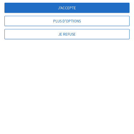
J'ACCEPTE
VOS INTERLOCUTEURS
PLUS D'OPTIONS
COTISATIONS AU CDG
JE REFUSE
LES FICHES CARRIÈRES
MODÈLES DE CONTRATS ET D’ACTES – MISE À JOUR EN
COURS DE RÉALISATION
MODÈLES D’ACTES
CALENDRIER DES CONCOURS
COORDONNÉES ET PLAN D’ACCÈS