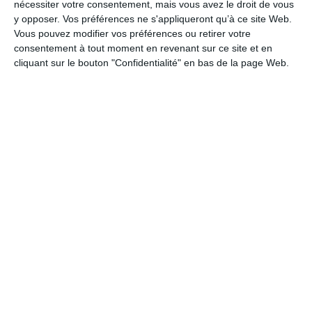
nécessiter votre consentement, mais vous avez le droit de vous
y opposer. Vos préférences ne s'appliqueront qu’à ce site Web.
Les agents recenseurs et coordonnateurs
Vous pouvez modifier vos préférences ou retirer votre
consentement à tout moment en revenant sur ce site et en
cliquant sur le bouton "Confidentialité" en bas de la page Web.
Ressources Humaines
LA CARRIÈRE DU FONCTIONNAIRE
CONTRACTUEL
INSTANCES PARITAIRES
RÉFÉRENT DÉONTOLOGUE
REMPLACEMENT DES SECRÉTAIRES DE MAIRIE
RÉMUNÉRATION