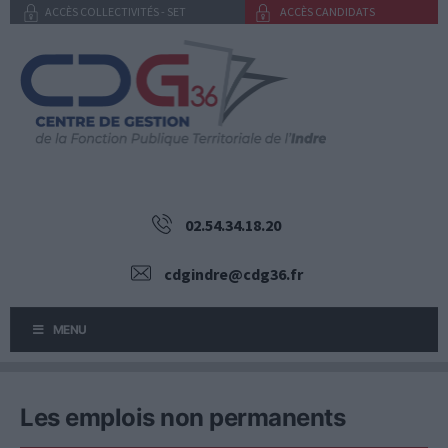
Aller
ACCÈS COLLECTIVITÉS - SET
ACCÈS CANDIDATS
au
contenu
02.54.34.18.20
cdgindre@cdg36.fr
MENU
Les emplois non permanents