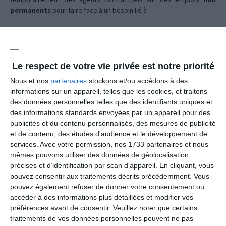
permanents
pour faire face à un besoin lié à :
Article L.332-23-1° - Accroissement
Le respect de votre vie privée est notre priorité
temporaire d'activité
Nous et nos
partenaires
stockons et/ou accédons à des
informations sur un appareil, telles que les cookies, et traitons
Article L.332-23-2° - Accroissement
des données personnelles telles que des identifiants uniques et
des informations standards envoyées par un appareil pour des
saisonnier d'activité
publicités et du contenu personnalisés, des mesures de publicité
et de contenu, des études d'audience et le développement de
services.
Avec votre permission, nos 1733 partenaires et nous-
Articles L.332-24 à L.332-26 - Contrat de
mêmes pouvons utiliser des données de géolocalisation
précises et d’identification par scan d'appareil. En cliquant, vous
projet
pouvez consentir aux traitements décrits précédemment. Vous
pouvez également refuser de donner votre consentement ou
accéder à des informations plus détaillées et modifier vos
Les vacataires
préférences avant de consentir.
Veuillez noter que certains
traitements de vos données personnelles peuvent ne pas