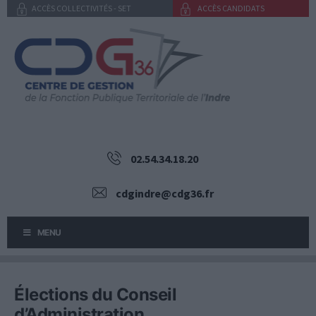
Aller
ACCÈS COLLECTIVITÉS - SET
ACCÈS CANDIDATS
au
contenu
02.54.34.18.20
cdgindre@cdg36.fr
MENU
Élections du Conseil
d’Administration