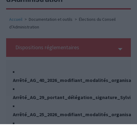
Accueil
Documentation et outils
Élections du Conseil
d’Administration
Dispositions réglementaires
Arrêté_AG_40_2026_modifiant_modalités_organisatio
Arrêté_AG_29_portant_délégation_signature_Sylvie_
Arrêté_AG_25_2026_modifiant_modalités_organisatio
Arrêté_AG_24_2026_instituant_commission_départe