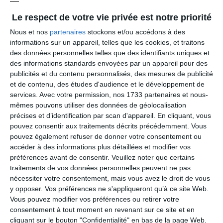
Arrêté n°AG_22_2026 portant répartition sièges
Le respect de votre vie privée est notre priorité
conseil administration
Nous et nos
partenaires
stockons et/ou accédons à des
Arrêté n°AG_19_2026 fixant les modalités
informations sur un appareil, telles que les cookies, et traitons
d'organisation des opérations électorales
des données personnelles telles que des identifiants uniques et
des informations standards envoyées par un appareil pour des
publicités et du contenu personnalisés, des mesures de publicité
et de contenu, des études d'audience et le développement de
Listes de candidats
services.
Avec votre permission, nos 1733 partenaires et nous-
mêmes pouvons utiliser des données de géolocalisation
précises et d’identification par scan d'appareil. En cliquant, vous
Listes électorales
pouvez consentir aux traitements décrits précédemment. Vous
pouvez également refuser de donner votre consentement ou
accéder à des informations plus détaillées et modifier vos
Résultats
préférences avant de consentir.
Veuillez noter que certains
traitements de vos données personnelles peuvent ne pas
nécessiter votre consentement, mais vous avez le droit de vous
y opposer. Vos préférences ne s'appliqueront qu’à ce site Web.
Election de l'exécutif
Vous pouvez modifier vos préférences ou retirer votre
consentement à tout moment en revenant sur ce site et en
cliquant sur le bouton "Confidentialité" en bas de la page Web.