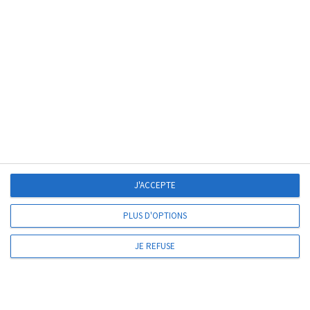
ressources humaines.
Retrouvez dans cette rubrique la présentation du CDG36, ses
missions, son organisation, ses acteurs…
”
En 1
CLIC
VOS INTERLOCUTEURS
COTISATIONS AU CDG
LES FICHES CARRIÈRES
J'ACCEPTE
PLUS D'OPTIONS
MODÈLES DE CONTRATS ET D’ACTES – MISE À JOUR EN
COURS DE RÉALISATION
JE REFUSE
MODÈLES D’ACTES
CALENDRIER DES CONCOURS