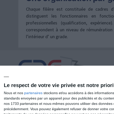
Chaque filière est constituée de cadres d
distinguent les fonctionnaires en fonct
professionnelles (qualification, expérie
correspondent à un niveau de rémunération 
l’intérieur d’ un grade.
Le respect de votre vie privée est notre priori
21 rue Bourdillon
Nous et nos
partenaires
stockons et/ou accédons à des informations s
36000 CHATEAUROUX
standards envoyées par un appareil pour des publicités et du conte
Tél. : 02 54 34 18 20
nos 1733 partenaires et nous-mêmes pouvons utiliser des données de g
Fax. : 02 54 22 97 42
précédemment. Vous pouvez également refuser de donner votre conse