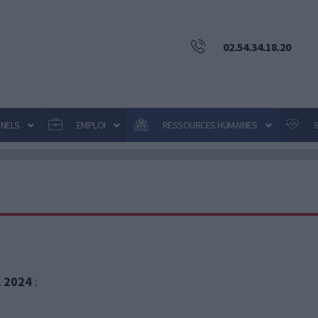
02.54.34.18.20
NNELS
EMPLOI
RESSOURCES HUMAINES
l 2024
: