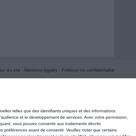
lan du site
Mentions légales
Politique de confidentialité
elles telles que des identifiants uniques et des informations
d'audience et le développement de services.
Avec votre permission,
iquant, vous pouvez consentir aux traitements décrits
s préférences avant de consentir.
Veuillez noter que certains