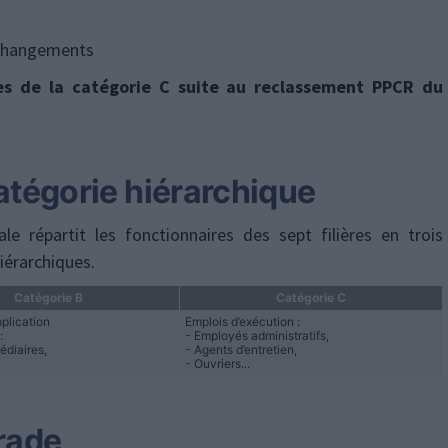
 changements
es de la catégorie C suite au reclassement PPCR du
atégorie hiérarchique
le répartit les fonctionnaires des sept filières en trois
iérarchiques.
Catégorie B
Catégorie C
plication
Emplois d’exécution :
:
- Employés administratifs,
édiaires,
- Agents d’entretien,
- Ouvriers...
rade