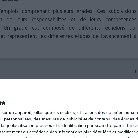
’emplois comprenant plusieurs grades. Ces subdivisions
ion de leurs responsabilités et de leurs compétences
nce). Un grade est composé de différents échelons qui
et représentent les différentes étapes de l’avancement à
P
té
ur un appareil, telles que les cookies, et traitons des données personn
nu personnalisés, des mesures de publicité et de contenu, des études 
éolocalisation précises et d’identification par scan d'appareil. En cl
ntement ou accéder à des informations plus détaillées et modifier vo