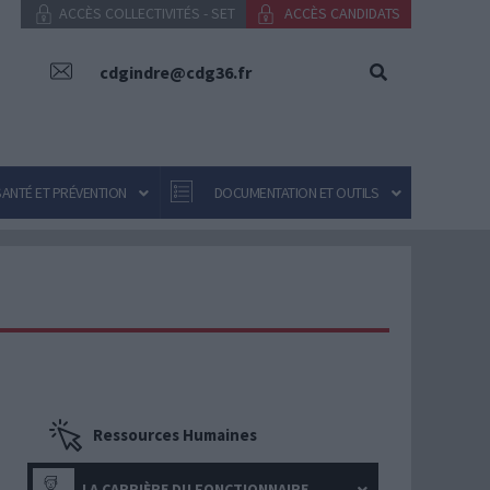
ACCÈS COLLECTIVITÉS - SET
ACCÈS CANDIDATS
cdgindre@cdg36.fr
SANTÉ ET PRÉVENTION
DOCUMENTATION ET OUTILS
Ressources Humaines
LA CARRIÈRE DU FONCTIONNAIRE