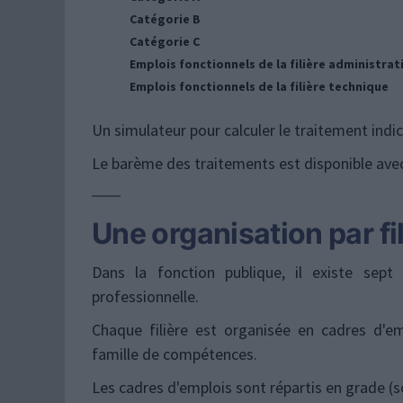
L’entretien professionnel
Catégorie B
La discipline
Catégorie C
Emplois fonctionnels de la filière administrat
LA CNRACL de l’affiliation à la retraite
Emplois fonctionnels de la filière technique
Un simulateur pour calculer le traitement indic
Le barème des traitements est disponible ave
Une organisation par fi
Dans la fonction publique, il existe sept
professionnelle.
Chaque filière est organisée en cadres d'e
famille de compétences.
Les cadres d'emplois sont répartis en grade 