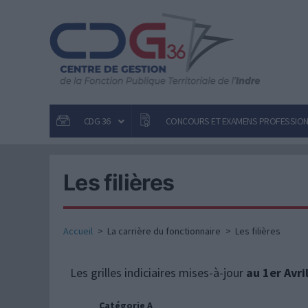
Aller
au
contenu
CDG 36
CONCOURS ET EXAMENS PROFESSIO
Les filières
Les filières
Secrétaires Généraux de Mairie
Accueil
La carrière du fonctionnaire
Les filières
Promotion interne et avancement de
grade
Les différentes positions
Les grilles indiciaires mises-à-jour
au 1er Avri
administratives
Modèles d’actes
Catégorie A