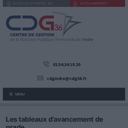
Aller
ACCÈS COLLECTIVITÉS - SET
ACCÈS CANDIDATS
au
contenu
02.54.34.18.20
cdgindre@cdg36.fr
MENU
Les tableaux d’avancement de
grade