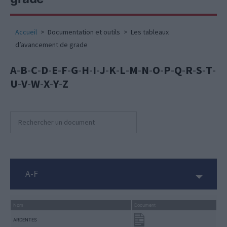
Accueil
Documentation et outils
Les tableaux
d’avancement de grade
A
-
B
-
C
-
D
-
E
-
F
-
G
-
H
-
I
-
J
-
K
-
L
-
M
-
N
-
O
-
P
-
Q
-
R
-
S
-
T
-
U
-
V
-
W
-
X
-
Y
-
Z
A-F
Nom
Document
ARDENTES