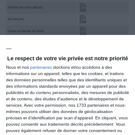
ARGENTON-SUR-CREUSE
BUZANÇAIS
Centre de Gestion de l’Indre
Centre Municipal d’Action Sociale d’Issoudun
Communauté de Communes Chabris – Pays de
Bazelle
Le respect de votre vie privée est notre priorité
Communauté de Communes de la Châtre et Sainte-
Nous et nos
partenaires
stockons et/ou accédons à des
Sévère
informations sur un appareil, telles que les cookies, et traitons
Communauté de Communes du Val de Bouzanne
des données personnelles telles que des identifiants uniques et
des informations standards envoyées par un appareil pour des
Communauté de Communes Levroux Boischaut
Champagne
publicités et du contenu personnalisés, des mesures de publicité
et de contenu, des études d'audience et le développement de
Communauté de Communes Val de l’Indre Brenne
services.
Avec votre permission, nos 1733 partenaires et nous-
mêmes pouvons utiliser des données de géolocalisation
CUZION
précises et d’identification par scan d'appareil. En cliquant, vous
pouvez consentir aux traitements décrits précédemment. Vous
DIORS
pouvez également refuser de donner votre consentement ou