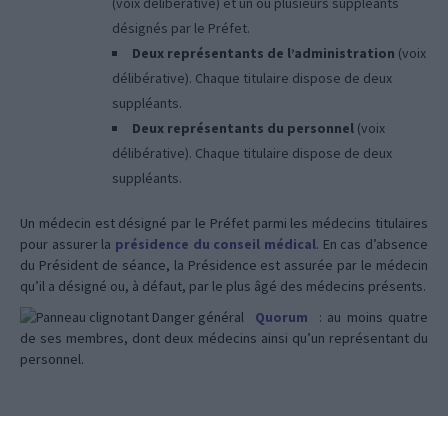
(voix délibérative) et un ou plusieurs suppléants
désignés par le Préfet.
Deux représentants de l’administration
(voix
délibérative). Chaque titulaire dispose de deux
suppléants.
Deux représentants du personnel
(voix
délibérative). Chaque titulaire dispose de deux
suppléants.
Un médecin est désigné par le Préfet parmi les médecins titulaires
pour assurer la
présidence du conseil médical
. En cas d’absence
du Président de séance, la Présidence est assurée par le médecin
qu’il a désigné ou, à défaut, par le plus âgé des médecins présents.
Quorum
: au moins quatre
de ses membres, dont deux médecins ainsi qu’un représentant du
personnel.