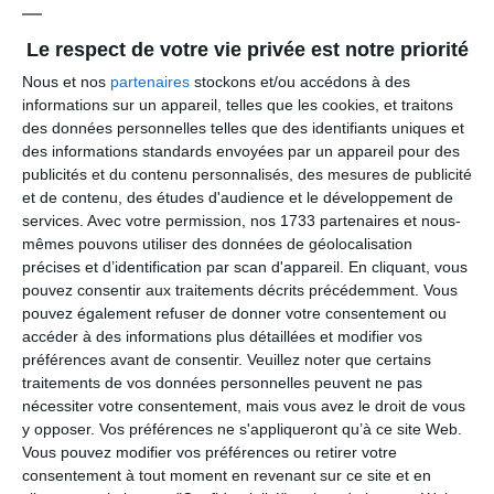
Compétences
Le respect de votre vie privée est notre priorité
Le conseil médical départemental – formation plénière est
Nous et nos
partenaires
stockons et/ou accédons à des
obligatoirement saisi, pour avis
, dans les cas suivants :
informations sur un appareil, telles que les cookies, et traitons
des données personnelles telles que des identifiants uniques et
Accident de service
des informations standards envoyées par un appareil pour des
publicités et du contenu personnalisés, des mesures de publicité
et de contenu, des études d'audience et le développement de
Maladie professionnelle / maladie contractée en service
services.
Avec votre permission, nos 1733 partenaires et nous-
mêmes pouvons utiliser des données de géolocalisation
précises et d’identification par scan d'appareil. En cliquant, vous
Attribution de l'allocation temporaire d'invalidité (ATI) et révision :
révision : quinquennale, sur demande ou nouvel accident
pouvez consentir aux traitements décrits précédemment. Vous
pouvez également refuser de donner votre consentement ou
accéder à des informations plus détaillées et modifier vos
Reclassement dans un autre emploi suite à un accident de service ou
préférences avant de consentir.
Veuillez noter que certains
une maladie reconnue imputable au service
traitements de vos données personnelles peuvent ne pas
nécessiter votre consentement, mais vous avez le droit de vous
y opposer. Vos préférences ne s'appliqueront qu’à ce site Web.
Attribution d’une rente à un fonctionnaire stagiaire licencié pour
inaptitude physique
Vous pouvez modifier vos préférences ou retirer votre
consentement à tout moment en revenant sur ce site et en