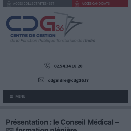
Aller
ACCÈS COLLECTIVITÉS - SET
ACCÈS CANDIDATS
au
contenu
02.54.34.18.20
cdgindre@cdg36.fr
MENU
Présentation : le Conseil Médical –
formation plénière