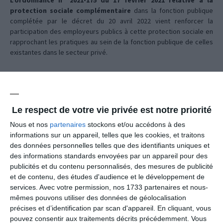
L’ordonnance n° 2021-175 du 17 février 2021 relative à la
protection sociale complémentaire
dans la fonction publique
complétée par le décret du 20 avril 2022 vient renforcer la
participation des employeurs publics à cette protection sociale en
rapprochant les pratiques au sein de la fonction publique de celles
existantes dans le secteur privé.
Depuis 2011, les employeurs peuvent accompagner les agents en
versant une participation en santé et/ou prévoyance. La législation
introduit en 2021 un caractère obligatoire avec une date butoir.
Le respect de votre vie privée est notre priorité
Nous et nos
partenaires
stockons et/ou accédons à des
Ainsi, elle prévoit
l’obligation pour les employeurs de
informations sur un appareil, telles que les cookies, et traitons
participer financièrement
:
des données personnelles telles que des identifiants uniques et
des informations standards envoyées par un appareil pour des
publicités et du contenu personnalisés, des mesures de publicité
aux contrats en prévoyance des agents en 2025 à
et de contenu, des études d'audience et le développement de
hauteur de 7,00
€
(soit 20% minimum d’un montant de
services.
Avec votre permission, nos 1733 partenaires et nous-
référence de 35,00 €)
mêmes pouvons utiliser des données de géolocalisation
aux contrats en santé en 2026 à hauteur de 15,00 €
(
soit
précises et d’identification par scan d'appareil. En cliquant, vous
50 % minimum d’un montant de référence de 30,00 €).
pouvez consentir aux traitements décrits précédemment. Vous