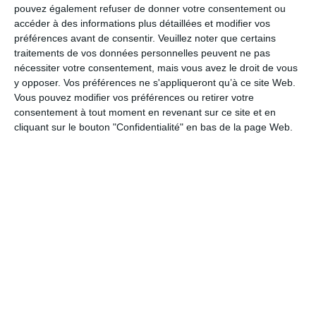
pouvez également refuser de donner votre consentement ou
accéder à des informations plus détaillées et modifier vos
préférences avant de consentir.
Veuillez noter que certains
BON A SAVOIR !
traitements de vos données personnelles peuvent ne pas
nécessiter votre consentement, mais vous avez le droit de vous
y opposer. Vos préférences ne s'appliqueront qu’à ce site Web.
Vous pouvez modifier vos préférences ou retirer votre
Les montants obligatoires à compter de 2025/2026 sont des
consentement à tout moment en revenant sur ce site et en
minimum pour chaque risque : cela implique qu’il peut être versé
cliquant sur le bouton "Confidentialité" en bas de la page Web.
des montants différents (supérieurs ou inférieurs)
Les montants versés après les dates de 2025/2026 pourront
être supérieurs au minimum légal
Les montants peuvent être révisés
Les montants déjà octroyés par les employeurs publics
depuis 2011 peuvent être conservés ou modifiés
UNE NOUVELLE COMPETENCE OBLIGATOIRE DES CENTRES DE
GESTION