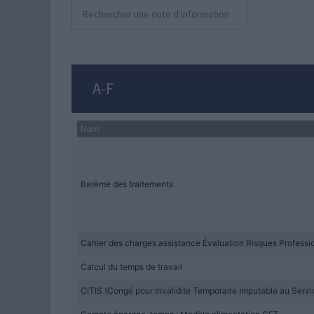
Les s
Fonct
Contr
et d’
A-F
Ligne
Guide
Les 
Nom
Barème des traitements
Cahier des charges assistance Évaluation Risques Professi
Calcul du temps de travail
CITIS (Congé pour Invalidité Temporaire Imputable au Servi