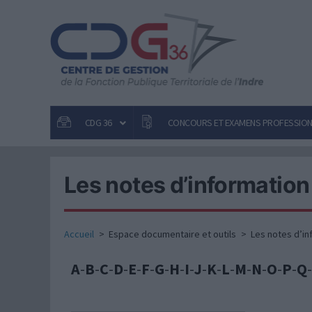
Aller
au
contenu
CDG 36
CONCOURS ET EXAMENS PROFESSIO
Les notes d’information
Accueil
Espace documentaire et outils
Les notes d’in
A
-
B
-
C
-
D
-
E
-
F
-
G
-
H
-
I
-
J
-
K
-
L
-
M
-
N
-
O
-
P
-
Q
-
Fiche
Les 