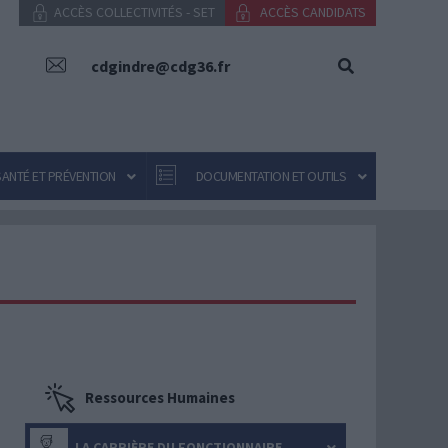
ACCÈS COLLECTIVITÉS - SET
ACCÈS CANDIDATS
cdgindre@cdg36.fr
SANTÉ ET PRÉVENTION
DOCUMENTATION ET OUTILS
Ressources Humaines
LA CARRIÈRE DU FONCTIONNAIRE