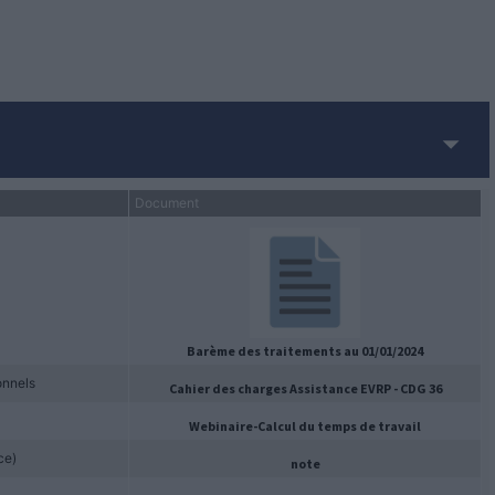
imulateurs
ionnaires : Modèles d’actes
actuels : Modèles de contrats
actes
s directrices de gestion
 du télétravail
tableaux d’avancement de grade
Document
Barème des traitements au 01/01/2024
onnels
Cahier des charges Assistance EVRP - CDG 36
Webinaire-Calcul du temps de travail
ce)
note