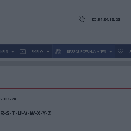
02.54.34.18.20
NNELS
EMPLOI
RESSOURCES HUMAINES
formation
R
-
S
-
T
-
U
-
V
-
W
-
X
-
Y
-
Z
s carrière
notes d’information