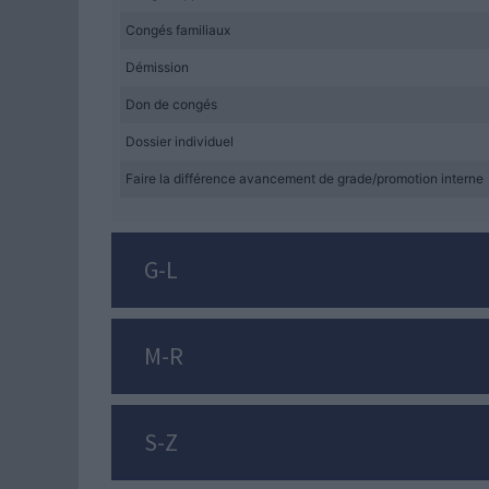
Congés familiaux
Démission
Don de congés
Dossier individuel
Faire la différence avancement de grade/promotion interne
G-L
M-R
S-Z